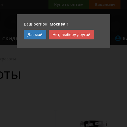
та
Купить оптом
Вакансии
Ваш регион:
Москва
?
Да, мой
Нет, выберу другой
К
СКИДКИ
АКЦИИ
 красоты
оты