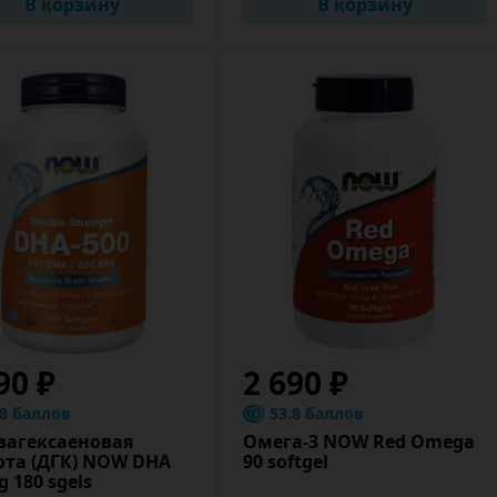
В корзину
В корзину
90 ₽
2 690 ₽
.8 баллов
53.8 баллов
загексаеновая
Омега-3 NOW Red Omega
ота (ДГК) NOW DHA
90 softgel
 180 sgels