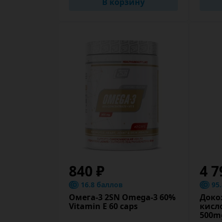
В корзину
840 ₽
4 7
16.8 баллов
95
Омега-3 2SN Omega-3 60%
Доко
Vitamin E 60 caps
кисл
500mg