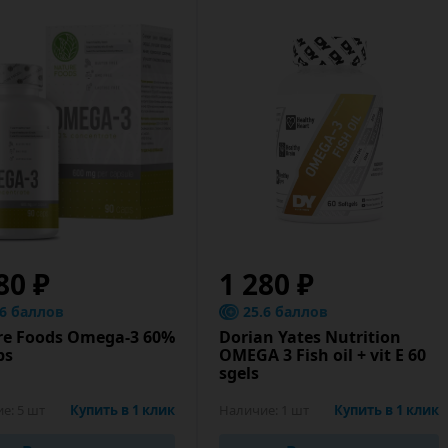
80 ₽
1 280 ₽
.6 баллов
25.6 баллов
re Foods Omega-3 60%
Dorian Yates Nutrition
ps
OMEGA 3 Fish oil + vit E 60
sgels
ие:
5 шт
Купить в 1 клик
Наличие:
1 шт
Купить в 1 клик