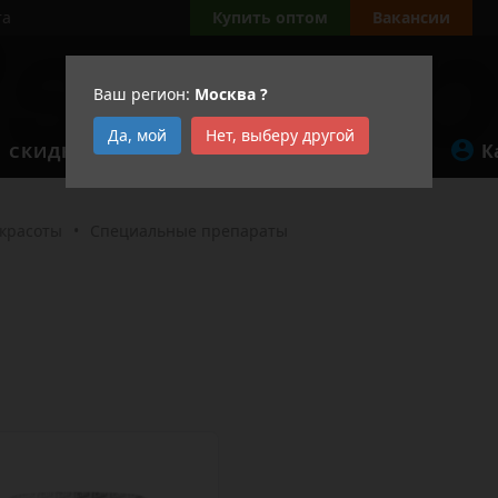
та
Купить оптом
Вакансии
Ваш регион:
Москва
?
Да, мой
Нет, выберу другой
К
СКИДКИ
АКЦИИ
 красоты
•
Специальные препараты