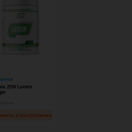
баллов
ин 2SN Lutein
aps
наличии
омить
о поступлении