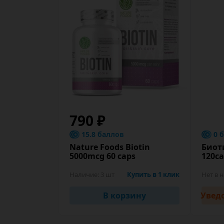
790 ₽
15.8 баллов
0 
Nature Foods Biotin
Биот
5000mcg 60 caps
120c
Наличие:
3 шт
Купить в 1 клик
Нет в 
В корзину
Увед