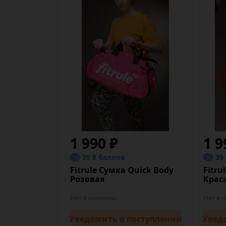
1 990 ₽
1 9
39.8 баллов
39
Fitrule Сумка Quick Body
Fitru
Розовая
Крас
Нет в наличии
Нет в 
Уведомить
о поступлении
Увед