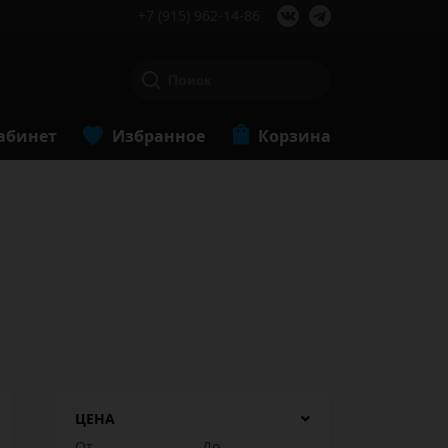
+7 (915) 962-14-86
абинет
Избранное
Корзина
ЦЕНА
От
До