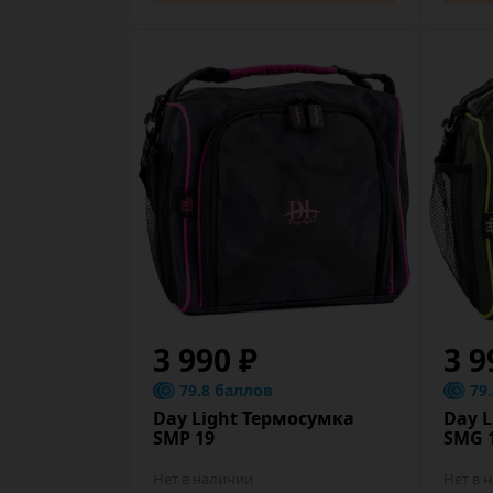
3 990 ₽
3 9
79.8 баллов
79
Day Light Термосумка
Day 
SMP 19
SMG 
Нет в наличии
Нет в 