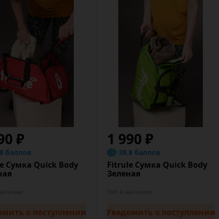
90 ₽
1 990 ₽
.8 баллов
39.8 баллов
le Сумка Quick Body
Fitrule Сумка Quick Body
ная
Зеленая
наличии
Нет в наличии
омить
о поступлении
Уведомить
о поступлении