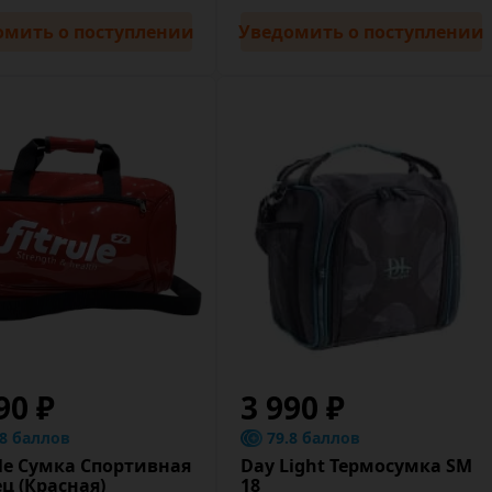
омить
о поступлении
Уведомить
о поступлении
90 ₽
3 990 ₽
.8 баллов
79.8 баллов
ule Сумка Спортивная
Day Light Термосумка SM
ц (Красная)
18