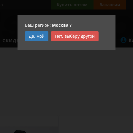
та
Купить оптом
Вакансии
Ваш регион:
Москва
?
Да, мой
Нет, выберу другой
К
СКИДКИ
АКЦИИ