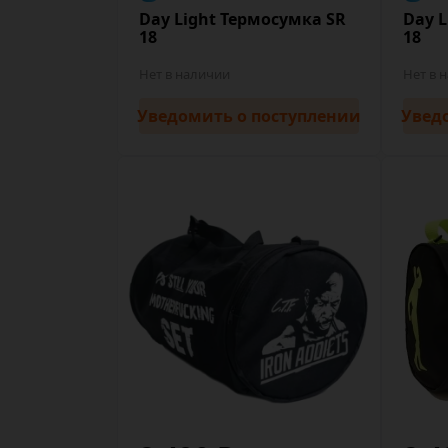
Day Light Термосумка SR
Day L
18
18
Нет в наличии
Нет в 
Уведомить
о поступлении
Увед