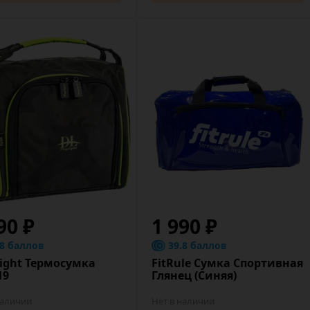
90 ₽
1 990 ₽
.8 баллов
39.8 баллов
Light Термосумка
FitRule Сумка Спортивная
19
Глянец (Синяя)
наличии
Нет в наличии