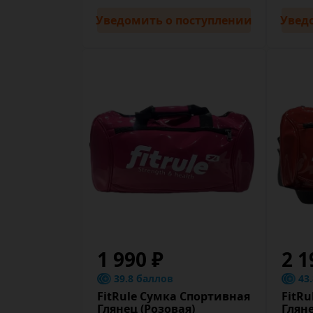
Уведомить
о поступлении
Увед
1 990 ₽
2 1
39.8 баллов
43
FitRule Сумка Спортивная
FitR
Глянец (Розовая)
Гляне