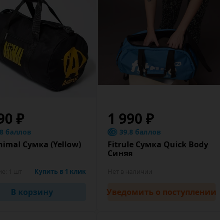
90 ₽
1 990 ₽
.8 баллов
39.8 баллов
imal Сумка (Yellow)
Fitrule Сумка Quick Body
Синяя
ие:
1 шт
Купить в 1 клик
Нет в наличии
В корзину
Уведомить
о поступлении