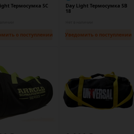
ight Термосумка SC
Day Light Термосумка SВ
18
наличии
Нет в наличии
омить
о поступлении
Уведомить
о поступлении