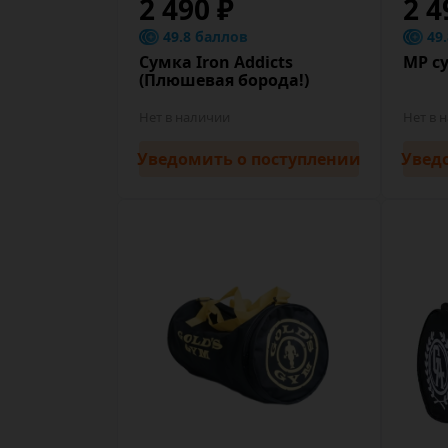
2 490 ₽
2 4
49.8 баллов
49
Сумка Iron Addicts
MP су
(Плюшевая борода!)
Нет в наличии
Нет в 
Уведомить
о поступлении
Увед