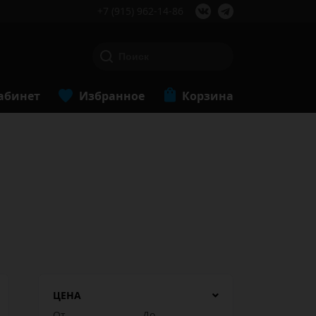
+7 (915) 962-14-86
абинет
Избранное
Корзина
ЦЕНА
От
До