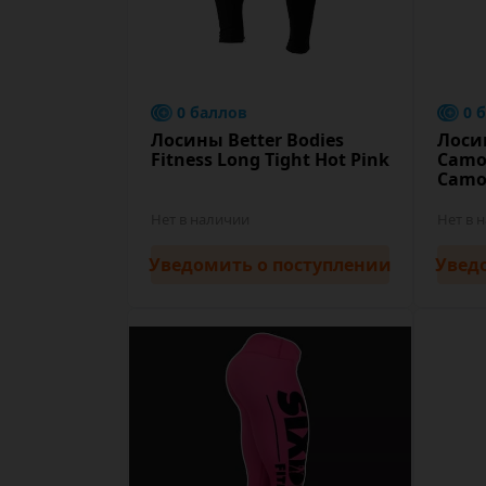
0 баллов
0 
Лосины Better Bodies
Лосин
Fitness Long Tight Hot Pink
Camo 
Cam
Нет в наличии
Нет в 
Уведомить
о поступлении
Увед