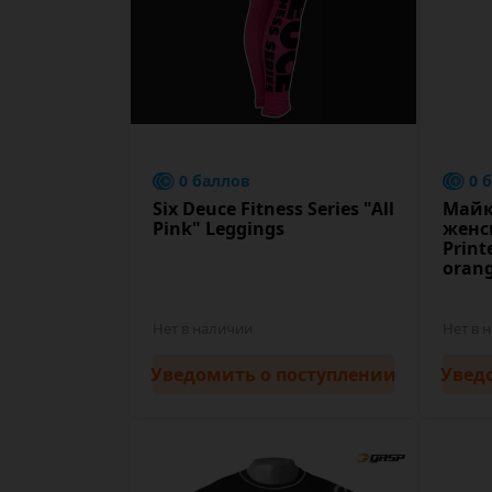
0 баллов
0 
Six Deuce Fitness Series "All
Майк
Pink" Leggings
женск
Print
oran
Нет в наличии
Нет в 
Уведомить
о поступлении
Увед