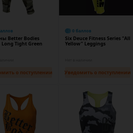
баллов
0 баллов
ы Better Bodies
Six Deuce Fitness Series "All
Long Tight Green
Yellow" Leggings
o
наличии
Нет в наличии
омить
о поступлении
Уведомить
о поступлении