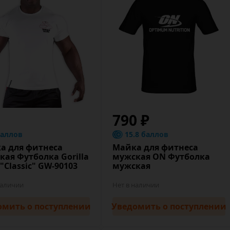
790 ₽
баллов
15.8 баллов
а для фитнеса
Майка для фитнеса
кая Футболка Gorilla
мужская ON Футболка
"Classic" GW-90103
мужская
наличии
Нет в наличии
омить
о поступлении
Уведомить
о поступлении