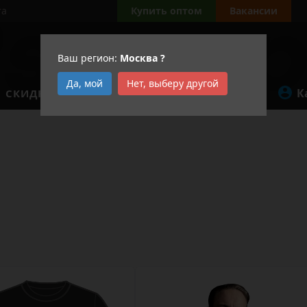
та
Купить оптом
Вакансии
Ваш регион:
Москва
?
Да, мой
Нет, выберу другой
К
СКИДКИ
АКЦИИ