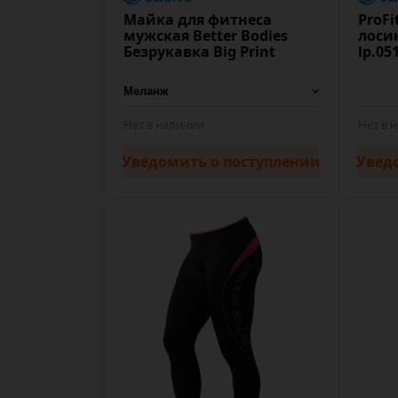
Майка для фитнеса
ProF
мужская Better Bodies
лоси
Безрукавка Big Print
lp.05
Нет в наличии
Нет в 
Уведомить
о поступлении
Увед