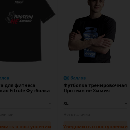
ллов
баллов
а для фитнеса
Футболка тренировочная
кая Fitrule Футболка
Протеин не Химия
наличии
Нет в наличии
омить
о поступлении
Уведомить
о поступлении