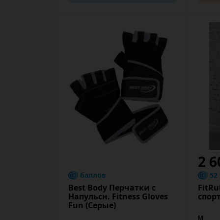
2 6
баллов
52
Best Body Перчатки с
FitRu
Напульсн. Fitness Gloves
спорт
Fun (Серые)