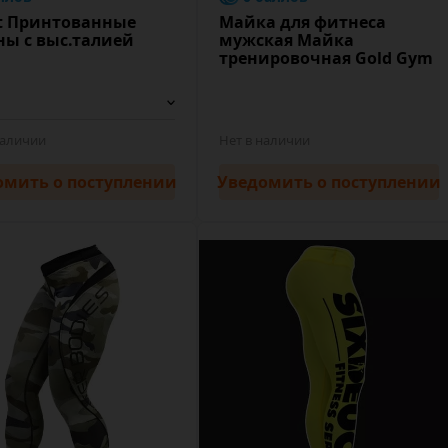
it Принтованные
Майка для фитнеса
ны с выс.талией
мужская Майка
1
тренировочная Gold Gym
наличии
Нет в наличии
омить
о поступлении
Уведомить
о поступлении