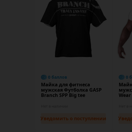
0 баллов
0 
Майка для фитнеса
Майк
мужская Футболка GASP
мужс
Branch SPP Big tee
Wear 
Нет в наличии
Нет в 
Уведомить
о поступлении
Увед