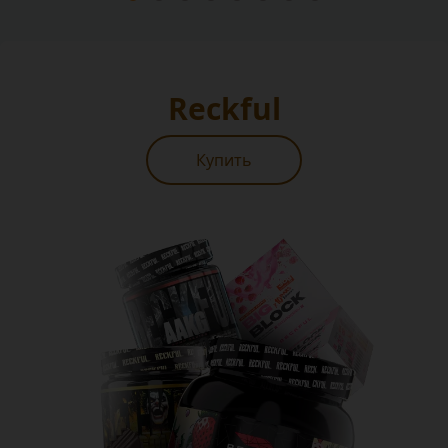
Reckful
Купить