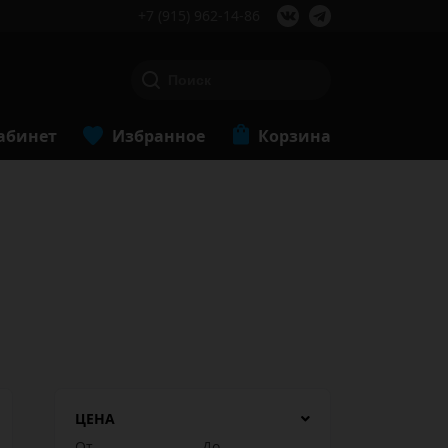
+7 (915) 962-14-86
абинет
Избранное
Корзина
ЦЕНА
От
До