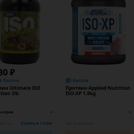
80 ₽
.6 баллов
баллов
еин Ultimate ISO
Протеин Applied Nutrition
tion 2lb
ISO-XP 1.8kg
е:
1 шт
Купить в 1 клик
Нет в наличии