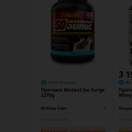
3 1
119.8 баллов
83
Протеин Mutant Iso Surge
Проте
2270g
Whey
Нет в наличии
Нет в 
Уведомить
о поступлении
Увед