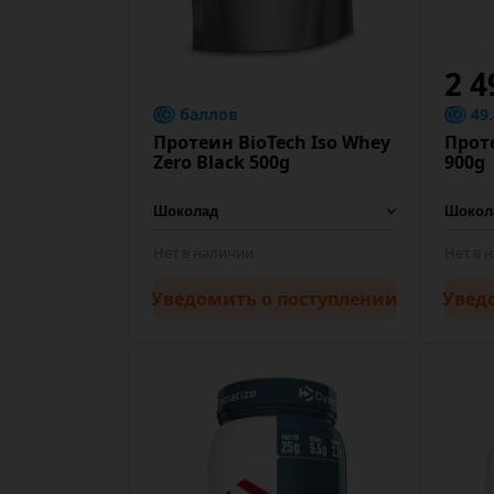
2 4
баллов
49
Протеин BioTech Iso Whey
Проте
Zero Black 500g
900g
Нет в наличии
Нет в 
Уведомить
о поступлении
Увед