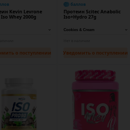
ллов
баллов
еин Kevin Levrone
Протеин Scitec Anabolic
 Iso Whey 2000g
Iso+Hydro 27g
наличии
Нет в наличии
омить
о поступлении
Уведомить
о поступлении