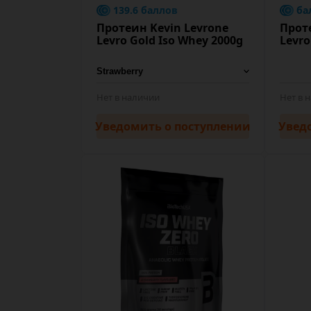
139.6 баллов
ба
Протеин Kevin Levrone
Прот
Levro Gold Iso Whey 2000g
Levro
Нет в наличии
Нет в 
Уведомить
о поступлении
Увед