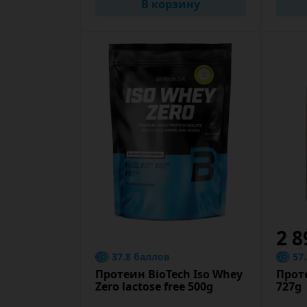
В корзину
2 8
37.8 баллов
57
Протеин BioTech Iso Whey
Прот
Zero lactose free 500g
727g