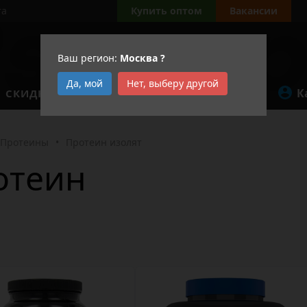
та
Купить оптом
Вакансии
Ваш регион:
Москва
?
Да, мой
Нет, выберу другой
К
СКИДКИ
АКЦИИ
Протеины
•
Протеин изолят
отеин