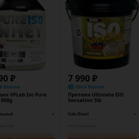
90 ₽
7 990 ₽
.8 баллов
159.8 баллов
ин VPLab Iso Pure
Протеин Ultimate ISO
 908g
Sensation 5lb
наличии
Нет в наличии
омить
о поступлении
Уведомить
о поступлении