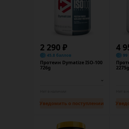
2 290 ₽
4 9
45.8 баллов
99
Протеин Dymatize ISO-100
Прот
726g
2275
Нет в наличии
Нет в 
Уведомить
о поступлении
Увед