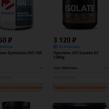
50 ₽
3 120 ₽
 баллов
62.4 баллов
еин Dymatize ISO-100
Протеин ON Isolate GF
g
1380g
наличии
Нет в наличии
омить
о поступлении
Уведомить
о поступлении