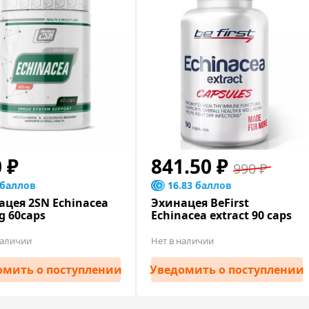
0 ₽
841.50 ₽
990 ₽
 баллов
16.83 баллов
ацея 2SN Echinacea
Эхинацея BeFirst
g 60caps
Echinacea extract 90 caps
наличии
Нет в наличии
омить
о поступлении
Уведомить
о поступлении