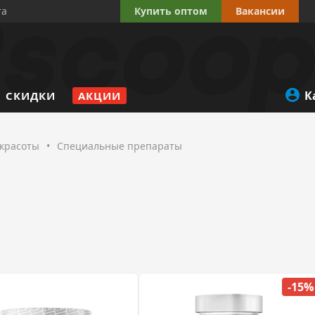
та
Купить оптом
Вакансии
К
СКИДКИ
АКЦИИ
 красоты
•
Специальные препараты
-15%