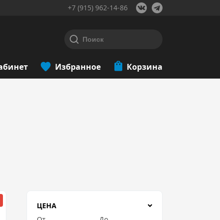
+7 (915) 962-14-86
абинет
Избранное
Корзина
ЦЕНА
От
До