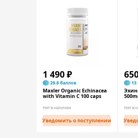
1 490 ₽
65
29.8 баллов
13
Maxler Organic Echinacea
Эхин
with Vitamin C 100 caps
500m
Нет в наличии
Нет в 
Уведомить
о поступлении
Увед