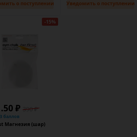
омить
о поступлении
Уведомить
о поступлении
-15%
.50 ₽
390 ₽
63 баллов
st Магнезия (шар)