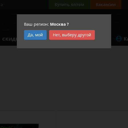
та
Купить оптом
Вакансии
Ваш регион:
Москва
?
Да, мой
Нет, выберу другой
К
СКИДКИ
АКЦИИ