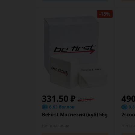
-15%
331.50 ₽
49
390 ₽
6.63 баллов
9.
BeFirst Магнезия (куб) 56g
2sco
Нет в наличии
Нет в 