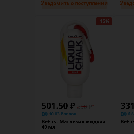
Уведомить
о поступлении
Увед
-15%
501.50 ₽
331
590 ₽
10.03 баллов
6.
BeFirst Магнезия жидкая
BeFir
40 мл