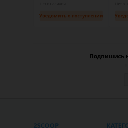
Нет в наличии
Нет в 
Уведомить
о поступлении
Увед
Подпишись н
П
2SCOOP
КАТЕГ