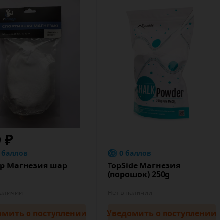
0 ₽
8 баллов
0 баллов
op Магнезия шар
TopSide Магнезия
(порошок) 250g
наличии
Нет в наличии
омить
о поступлении
Уведомить
о поступлении