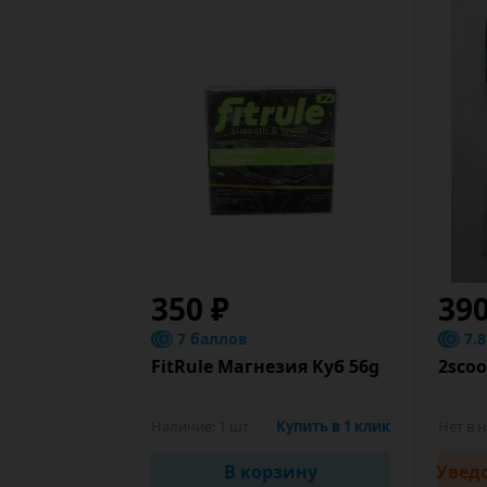
350 ₽
39
7 баллов
7.
FitRule Магнезия Куб 56g
2sco
Наличие:
1 шт
Купить в 1 клик
Нет в 
В корзину
Увед