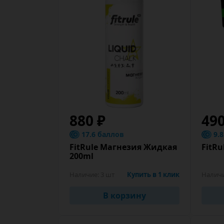
880 ₽
49
17.6 баллов
9.
FitRule Магнезия Жидкая
FitR
200ml
Наличие:
3 шт
Купить в 1 клик
Налич
В корзину