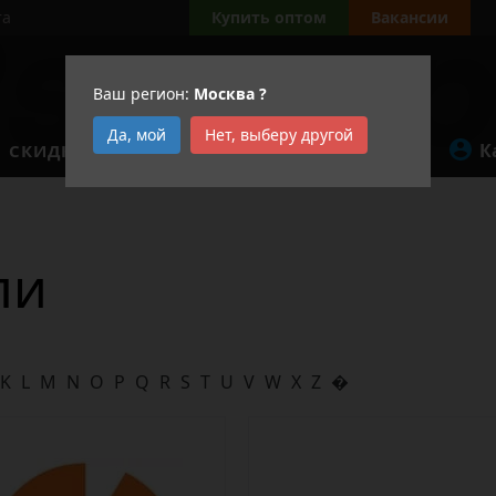
та
Купить оптом
Вакансии
Ваш регион:
Москва
?
Да, мой
Нет, выберу другой
К
СКИДКИ
АКЦИИ
ли
K
L
M
N
O
P
Q
R
S
T
U
V
W
X
Z
�