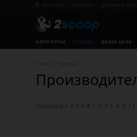
Ярославль
Магазины
Доставка и опла
КАТЕГОРИИ
БРЕНДЫ
ВАША ЦЕЛЬ
Главная
•
Бренды
Производите
Показать все
2
4
A
B
C
D
E
F
G
H
I
J