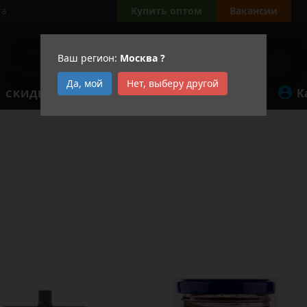
та
Купить оптом
Вакансии
Ваш регион:
Москва
?
Да, мой
Нет, выберу другой
К
СКИДКИ
АКЦИИ