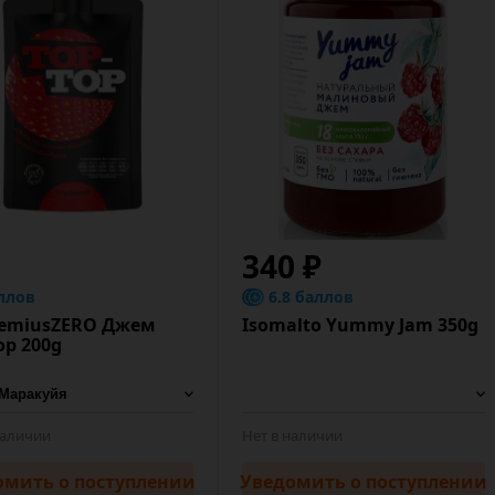
340 ₽
ллов
6.8 баллов
jemiusZERO Джем
Isomalto Yummy Jam 350g
op 200g
наличии
Нет в наличии
омить
о поступлении
Уведомить
о поступлении