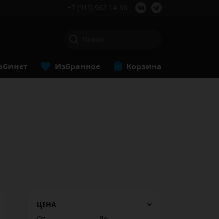
+7 (915) 962-14-86
абинет
Избранное
Корзина
ЦЕНА
От
До