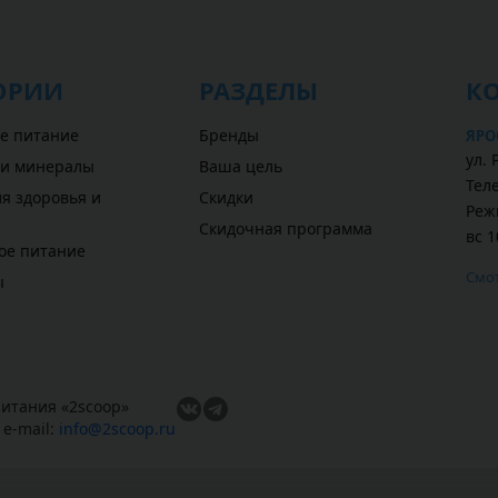
ОРИИ
РАЗДЕЛЫ
К
е питание
Бренды
ЯРО
ул.
 и минералы
Ваша цель
Теле
я здоровья и
Скидки
Режи
Скидочная программа
вс 1
ое питание
Смот
ы
итания «
2scoop
»
,
e-mail:
info@2scoop.ru