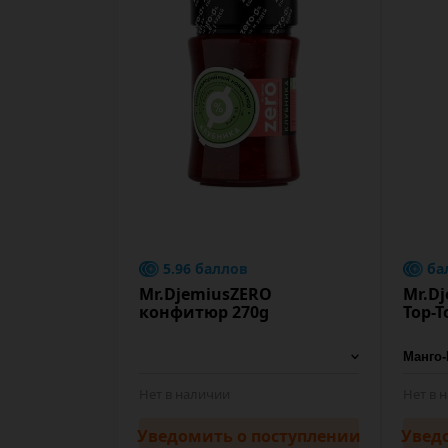
5.96 баллов
ба
Mr.DjemiusZERO
Mr.D
конфитюр 270g
Top-T
Нет в наличии
Нет в 
Уведомить
о поступлении
Увед