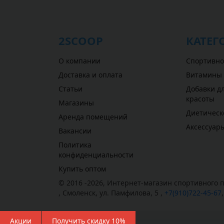
2SCOOP
КАТЕГ
О компании
Спортивно
Доставка и оплата
Витамины
Статьи
Добавки дл
красоты
Магазины
Диетическ
Аренда помещений
Аксессуар
Вакансии
Политика
конфиденциальности
Купить оптом
© 2016 -2026,
Интернет-магазин спортивного п
,
Смоленск
,
ул. Памфилова, 5
,
+7(910)722-45-67
Акции
Получить скидку 10%