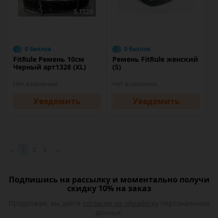
0 баллов
0 баллов
FitRule Ремень 10см
Ремень FitRule женский
Черный арт1328 (XL)
(S)
Нет в наличии
Нет в наличии
Уведомить
Уведомить
←
1
2
3
→
Подпишись на рассылку и моментально получи
скидку 10% на заказ
Продолжая, вы даете
согласие на обработку
персональных
данных.