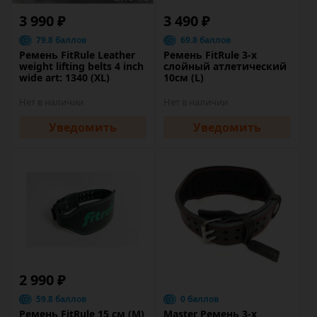
3 990 ₽
3 490 ₽
79.8 баллов
69.8 баллов
Ремень FitRule Leather
Ремень FitRule 3-х
weight lifting belts 4 inch
слойный атлетический
wide art: 1340 (XL)
10см (L)
Нет в наличии
Нет в наличии
Уведомить
Уведомить
2 990 ₽
59.8 баллов
0 баллов
Ремень FitRule 15 см (M)
Master Ремень 3-х