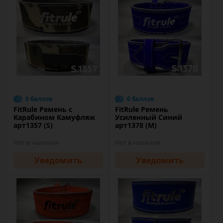
0 баллов
0 баллов
FitRule Ремень с
FitRule Ремень
Карабином Камуфляж
Усиленный Синий
арт1357 (S)
арт1378 (M)
Нет в наличии
Нет в наличии
Уведомить
Уведомить