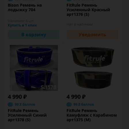
Bison Ремень на
FitRule Ремень
лодыжку 704
Усиленный Красный
арт1376 (S)
Наличие:
4 шт
Нет в наличии
Купить в 1 клик
В корзину
Уведомить
4 990 ₽
4 990 ₽
99.8 баллов
99.8 баллов
FitRule Ремень
FitRule Ремень
Усиленный Синий
Камуфляж с Карабином
арт1378 (S)
арт1375 (M)